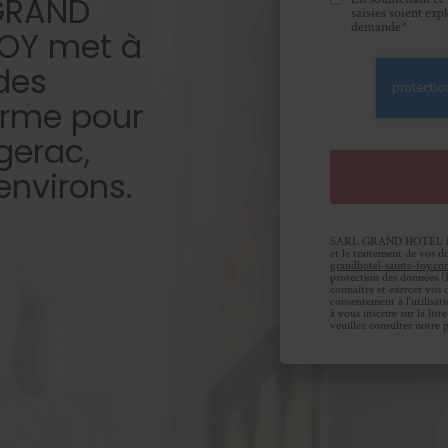
 GRAND
saisies soient exp
demande*
FOY met à
 des
rme pour
gerac,
environs.
SARL GRAND HOTEL DE S
et le traitement de vos do
grandhotel-sainte-foy.c
protection des données (
connaître et exercer vos 
consentement à l'utilisat
à vous inscrire sur la li
veuillez consulter notre
p