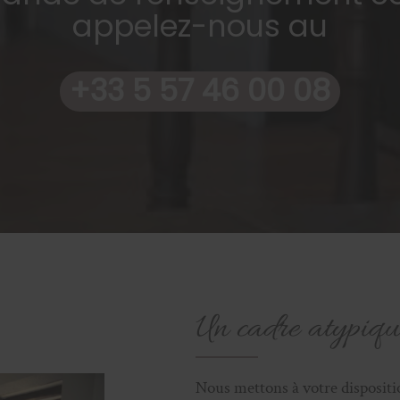
appelez-nous au
+33 5 57 46 00 08
Un cadre atypiqu
Nous mettons à votre disposit