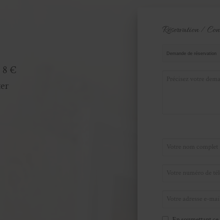
Réservation / Con
 8 €
ter
En soumettant ce 